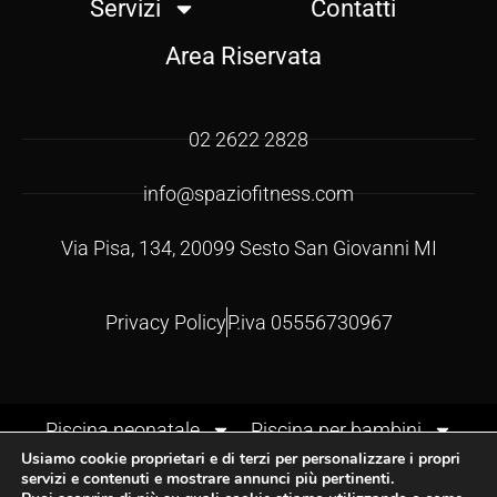
Servizi
Contatti
Area Riservata
02 2622 2828
info@spaziofitness.com
Via Pisa, 134, 20099 Sesto San Giovanni MI
Privacy Policy
P.iva 05556730967
Piscina neonatale
Piscina per bambini
Usiamo cookie proprietari e di terzi per personalizzare i propri
Corsi di nuoto per bambini
Corsi neonatali
servizi e contenuti e mostrare annunci più pertinenti.
Corsi in acqua genitore-bambino