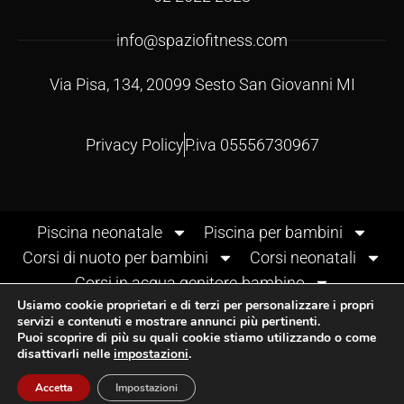
info@spaziofitness.com
Via Pisa, 134, 20099 Sesto San Giovanni MI
Privacy Policy
P.iva 05556730967
Piscina neonatale
Piscina per bambini
Corsi di nuoto per bambini
Corsi neonatali
Corsi in acqua genitore-bambino
Usiamo cookie proprietari e di terzi per personalizzare i propri
servizi e contenuti e mostrare annunci più pertinenti.
Puoi scoprire di più su quali cookie stiamo utilizzando o come
PROVA GRATUITA
disattivarli nelle
impostazioni
.
IT
Sito CERTIFICATO
SitoCerto®
Accetta
Impostazioni