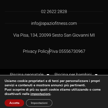
02 2622 2828
info@spaziofitness.com
Via Pisa, 134, 20099 Sesto San Giovanni MI
Privacy Policy
P.iva 05556730967
Piscina neonatale
Piscina per bambini
Usiamo cookie proprietari e di terzi per personalizzare i propri
Corsi di nuoto per bambini
Corsi neonatali
servizi e contenuti e mostrare annunci più pertinenti.
Corsi in acqua genitore-bambino
Puoi scoprire di più su quali cookie stiamo utilizzando o come
disattivarli nelle
impostazioni
.
IT
Accetta
Impostazioni
PROVA GRATUITA