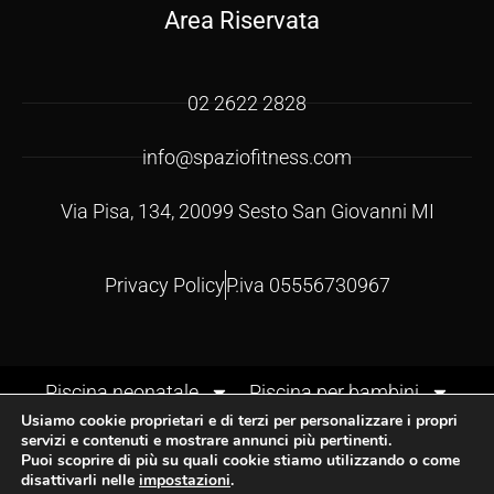
Area Riservata
02 2622 2828
info@spaziofitness.com
Via Pisa, 134, 20099 Sesto San Giovanni MI
Privacy Policy
P.iva 05556730967
Piscina neonatale
Piscina per bambini
Usiamo cookie proprietari e di terzi per personalizzare i propri
Corsi di nuoto per bambini
Corsi neonatali
servizi e contenuti e mostrare annunci più pertinenti.
Corsi in acqua genitore-bambino
Puoi scoprire di più su quali cookie stiamo utilizzando o come
disattivarli nelle
impostazioni
.